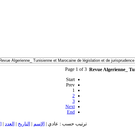
Page 1 of 3
Start
Prev
1
2
3
Next
End
ت
|
العدد
|
التاريخ
|
الإسم
ترتيب حسب : عادي |