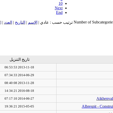
10
Next
End
Number of Subcategorie
ت
|
العدد
|
التاريخ
|
الإسم
ترتيب حسب : عادي |
تاريخ التنزيل
2013-11-18 06:53:53
2014-06-29 07:34:33
2013-11-28 08:40:08
2016-08-18 14:34:21
Aikhenval
2014-06-27 07:17:10
Albrespit - Constru
2015-05-05 19:36:21