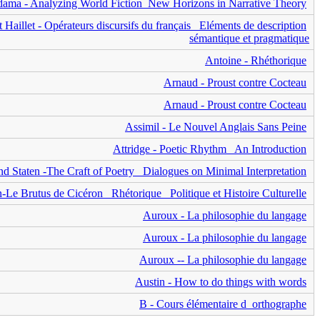
dama - Analyzing World Fiction_New Horizons in Narrative Theory
aillet - Opérateurs discursifs du français_ Eléments de description
sémantique et pragmatique
Antoine - Rhéthorique
Arnaud - Proust contre Cocteau
Arnaud - Proust contre Cocteau
Assimil - Le Nouvel Anglais Sans Peine
Attridge - Poetic Rhythm_ An Introduction
nd Staten -The Craft of Poetry_ Dialogues on Minimal Interpretation
n-Le Brutus de Cicéron_ Rhétorique_ Politique et Histoire Culturelle
Auroux - La philosophie du langage
Auroux - La philosophie du langage
Auroux -- La philosophie du langage
Austin - How to do things with words
B - Cours élémentaire d_orthographe