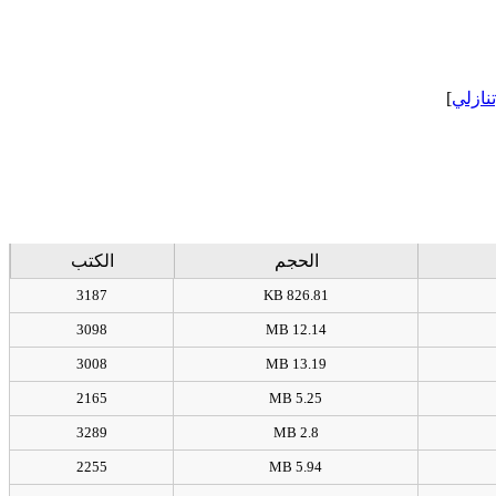
]
[نازلي
الحجم
الكتب
3187
826.81 KB
3098
12.14 MB
3008
13.19 MB
2165
5.25 MB
3289
2.8 MB
2255
5.94 MB