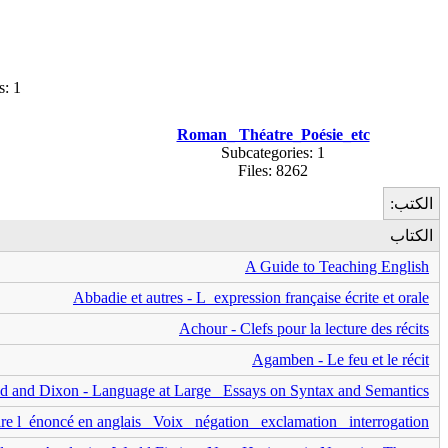
s: 1
Roman_ Théatre_Poésie_etc
Subcategories: 1
Files: 8262
الكتب:
الكتاب
A Guide to Teaching English
Abbadie et autres - L_expression française écrite et orale
Achour - Clefs pour la lecture des récits
Agamben - Le feu et le récit
d and Dixon - Language at Large_ Essays on Syntax and Semantics
ire l_énoncé en anglais_ Voix_ négation_ exclamation_ interrogation