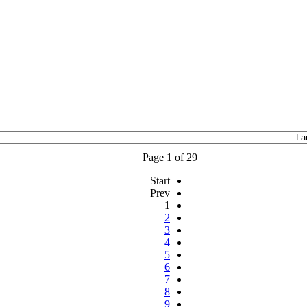
Page 1 of 29
Start
Prev
1
2
3
4
5
6
7
8
9