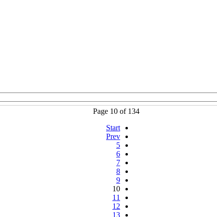
Page 10 of 134
Start
Prev
5
6
7
8
9
10
11
12
13