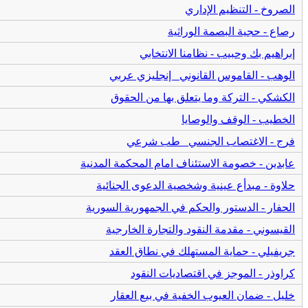
الصروخ - التنظيم الإداري
رصاع - حجية البصمة الوراثية
إبراهيم بك وحبيب - نظامنا الانتخابي
الوهب - القاموس القانوني_ إنجليزي عربي
الكشكي - التركة وما يتعلق بها من الحقوق
الخطيب - الوقف والوصايا
فرج - الاغتصاب الجنسي_ طب شرعي
عابدين - خصومة الاستئناف امام المحكمة المدنية
حلاوة - مبدأع عينية وشخصية الدعوى الجنائية
الحفار - الدستور والحكم في الجمهورية السورية
القيسوني - مقدمة النقود والتجارة الخارجية
جريفيلي - حماية المستهلك في نطاق العقد
كراوذر - الموجز في اقتصاديات النقود
خليل - ضمان العيوب الخفية في بيع العقار