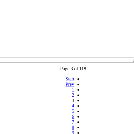
Page 3 of 118
Start
Prev
1
2
3
4
5
6
7
8
9