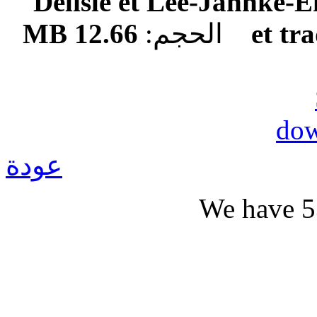
Delisle et Lee-Jahnke-E
12.66 MB
الحجم:
et tr
عودة
We have 5