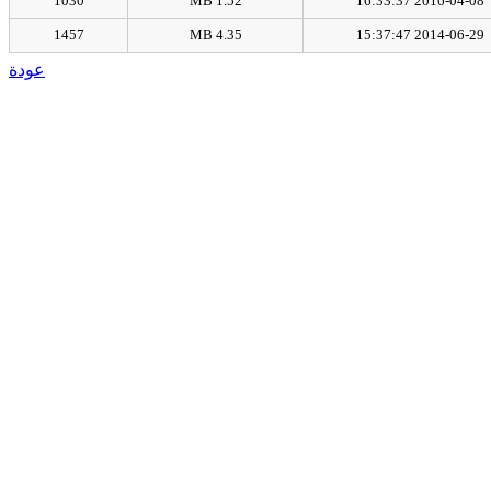
1030
1.52 MB
2016-04-08 16:33:37
1457
4.35 MB
2014-06-29 15:37:47
عودة