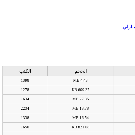
]
[نازلي
الحجم
الكتب
1398
4.43 MB
1278
609.27 KB
1634
27.85 MB
2234
13.78 MB
1338
16.54 MB
1650
821.08 KB