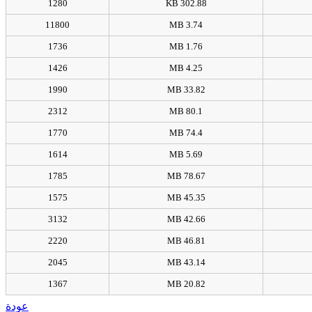
1280
302.88 KB
11800
3.74 MB
1736
1.76 MB
1426
4.25 MB
1990
33.82 MB
2312
80.1 MB
1770
74.4 MB
1614
5.69 MB
1785
78.67 MB
1575
45.35 MB
3132
42.66 MB
2220
46.81 MB
2045
43.14 MB
1367
20.82 MB
عودة