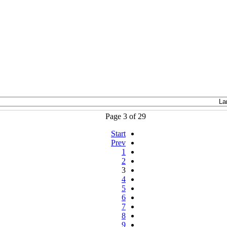
Page 3 of 29
Start
Prev
1
2
3
4
5
6
7
8
9