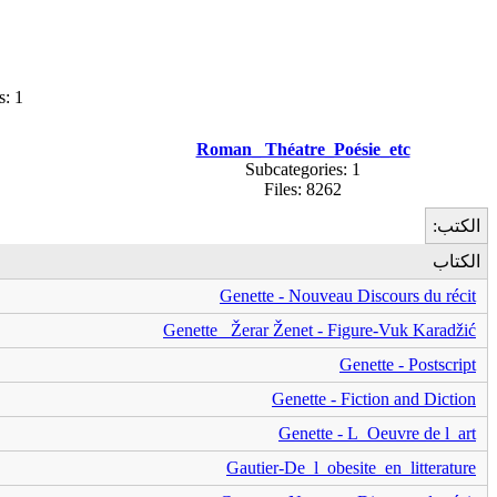
s: 1
Roman_ Théatre_Poésie_etc
Subcategories: 1
Files: 8262
الكتب:
الكتاب
Genette - Nouveau Discours du récit
Genette_ Žerar Ženet - Figure-Vuk Karadžić
Genette - Postscript
Genette - Fiction and Diction
Genette - L_Oeuvre de l_art
Gautier-De_l_obesite_en_litterature