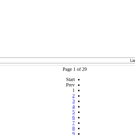
Page 1 of 29
Start
Prev
1
2
3
4
5
6
7
8
9