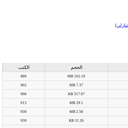
]
[نازلي
الحجم
الكتب
889
102.19 MB
902
7.37 MB
906
517.97 KB
913
29.1 MB
930
2.58 MB
930
31.26 KB