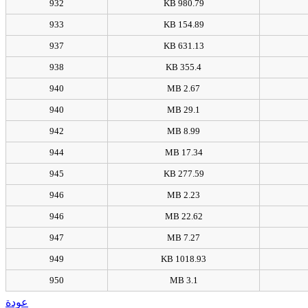
932
980.79 KB
933
154.89 KB
937
631.13 KB
938
355.4 KB
940
2.67 MB
940
29.1 MB
942
8.99 MB
944
17.34 MB
945
277.59 KB
946
2.23 MB
946
22.62 MB
947
7.27 MB
949
1018.93 KB
950
3.1 MB
عودة