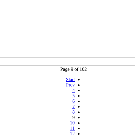
Page 9 of 102
Start
Prev
4
5
6
7
8
9
10
11
12