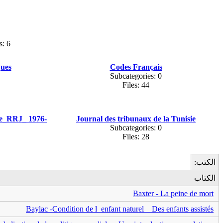
s: 6
ques
Codes Français
Subcategories: 0
Files: 44
ue_RRJ_ 1976-
Journal des tribunaux de la Tunisie
Subcategories: 0
Files: 28
الكتب:
الكتاب
Baxter - La peine de mort
Baylac -Condition de l_enfant naturel _ Des enfants assistés