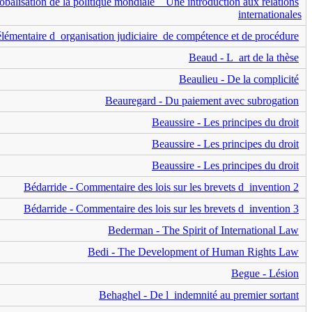
balisation de la politique mondiale _ Une introduction aux relations
internationales
élémentaire d_organisation judiciaire_de compétence et de procédure
Beaud - L_art de la thèse
Beaulieu - De la complicité
Beauregard - Du paiement avec subrogation
Beaussire - Les principes du droit
Beaussire - Les principes du droit
Beaussire - Les principes du droit
Bédarride - Commentaire des lois sur les brevets d_invention 2
Bédarride - Commentaire des lois sur les brevets d_invention 3
Bederman - The Spirit of International Law
Bedi - The Development of Human Rights Law
Begue - Lésion
Behaghel - De l_indemnité au premier sortant