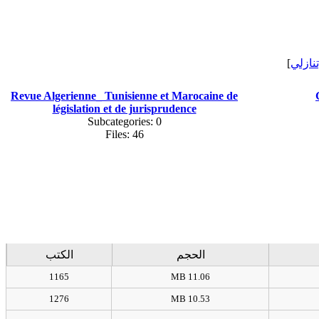
]
[نازلي
Revue Algerienne_ Tunisienne et Marocaine de
législation et de jurisprudence
Subcategories: 0
Files: 46
الحجم
الكتب
1165
11.06 MB
1276
10.53 MB