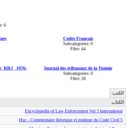
s: 6
ques
Codes Français
Subcategories: 0
Files: 44
ue_RRJ_ 1976-
Journal des tribunaux de la Tunisie
Subcategories: 0
Files: 28
الكتب:
الكتاب
Encyclopedia of Law Enforcement Vol 3 International
Huc - Commentaire théorique et pratique du Code Civil 5