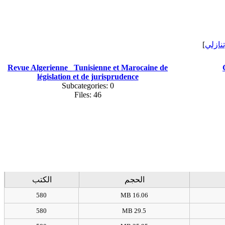
]
[نازلي
Revue Algerienne_ Tunisienne et Marocaine de
législation et de jurisprudence
Subcategories: 0
Files: 46
الحجم
الكتب
580
16.06 MB
580
29.5 MB