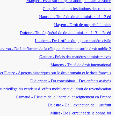
Margier - Essai sur l_organisation judiciaire à Rome
Cuq - Manuel des institutions des romains
Hauriou - Traité de droit administratif _ 2 éd
Hayem - Droit de propriété_limites
Dufour - Traité général de droit administratif _3__ 2e éd
Loubers - De l_office du juge en matière civile
aviron - De l_influence de la réligion chrétienne sur le droit public 2
Gautier - Précis des matières administratives
Martens - Traité de droit international
t Fleury - Aperçus historiques sur le droit romain et le droit français
Didierjean - Du concubinat _ Des enfants assistés
 privilège du vendeur d_effets mobilier et du droit de revendication
Grimaud - Histoire de la liberté d_enseignement en France
Delastre - De l_extinction de l_usufruit
Millet - De l_erreur et de la bonne foi