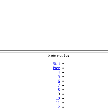
Page 9 of 102
Start
Prev
4
5
6
7
8
9
10
11
12