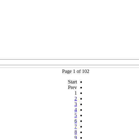
Page 1 of 102
Start
Prev
1
2
3
4
5
6
7
8
9