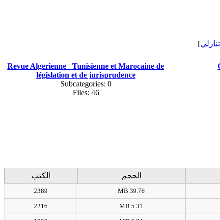
]
[نازلي
Revue Algerienne_ Tunisienne et Marocaine de
législation et de jurisprudence
Subcategories: 0
Files: 46
الحجم
الكتب
2389
39.76 MB
2216
5.31 MB